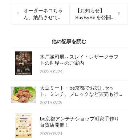
オーダーネコちゃ
【お知らせ】
ん、納品させてい
BuyByBe を公開
ただきました！
しました。
他の記事を読む
木戸誠司展～スレイ・レザークラフ
トの世界～のご案内
2022/01/24
大豆ミート・be京都でお試しセッ
ト、ミンチ、ブロックなど実売も行
います。
2021/02/09
be京都アンテナショップ町家手作り
百貨店開催！
2020/09/21