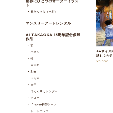
世界にひとつのオーダーイラス
ト
石立ゆきな（水彩）
マンスリーアートレンタル
AI TAKAOKA 15周年記念個展
作品
額
A4サイズ
パネル
試し２か
軸
¥5,500
巨大布
和傘
ハガキ
扇子
日めくりカレンダー
マスク
iPhone携帯ケース
トートバッグ